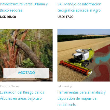
Infraestructura Verde Urbana y
SIG: Manejo de Información
Biocorredores
Geográfica aplicada al Agro
USD
168.00
USD
117.00
AGOTADO
Cursos Online
e-Learning
Evaluación del Riesgo de los
Herramientas para el análisis y
Árboles en áreas bajo uso
depuración de mapas de
rendimiento