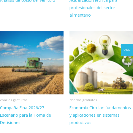
Análisis de costo del vehículo
Actualización técnica para
profesionales del sector
alimentario
USD
charlas gratuitas
charlas gratuitas
Campaña Fina 2026/27-
Economía Circular: fundamentos
Escenario para la Toma de
y aplicaciones en sistemas
Decisiones
productivos