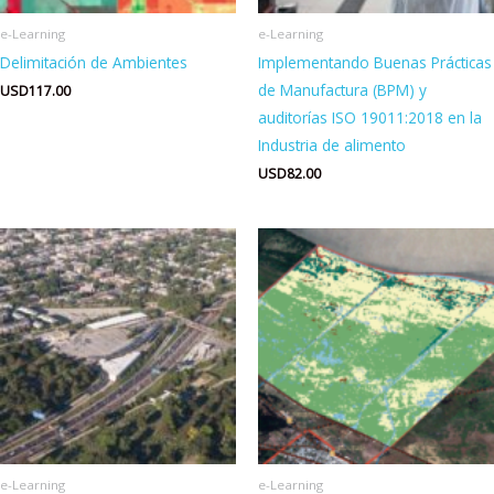
e-Learning
e-Learning
Delimitación de Ambientes
Implementando Buenas Prácticas
de Manufactura (BPM) y
USD
117.00
auditorías ISO 19011:2018 en la
Industria de alimento
USD
82.00
e-Learning
e-Learning