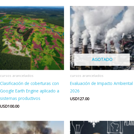
AGOTADO
cursos arancelados
cursos arancelados
Clasificación de coberturas con
Evaluación de Impacto Ambiental
Google Earth Engine aplicado a
2026
sistemas productivos
USD
127.00
USD
100.00