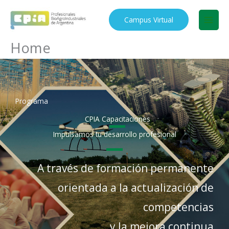
Ir
al
Campus Virtual
contenido
Home
Programa
CPIA Capacitaciones
Impulsamos tu desarrollo profesional
A través de formación permanente
orientada a la actualización de
competencias
y la mejora continua