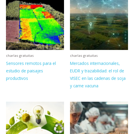
charlas gratuitas
charlas gratuitas
Sensores remotos para el
Mercados internacionales,
estudio de paisajes
EUDR y trazabilidad: el rol de
productivos
VISEC en las cadenas de soja
y carne vacuna