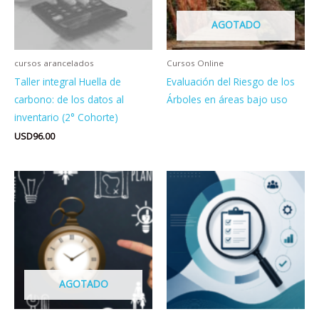
AGOTADO
cursos arancelados
Cursos Online
Taller integral Huella de
Evaluación del Riesgo de los
carbono: de los datos al
Árboles en áreas bajo uso
inventario (2° Cohorte)
USD
96.00
AGOTADO