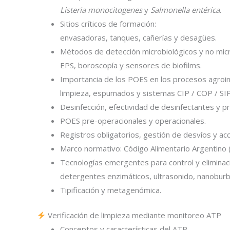
Listeria monocitogenes
y
Salmonella entérica
.
Sitios críticos de formación:
envasadoras, tanques, cañerías y desagües.
Métodos de detección microbiológicos y no micr
EPS, boroscopía y sensores de biofilms.
Importancia de los POES en los procesos agroin
limpieza, espumados y sistemas CIP / COP / SIP
Desinfección, efectividad de desinfectantes y p
POES pre-operacionales y operacionales.
Registros obligatorios, gestión de desvíos y acc
Marco normativo: Código Alimentario Argentino 
Tecnologías emergentes para control y eliminac
detergentes enzimáticos, ultrasonido, nanoburbu
Tipificación y metagenómica.
Verificación de limpieza mediante monitoreo ATP
Conceptos y características del ATP.