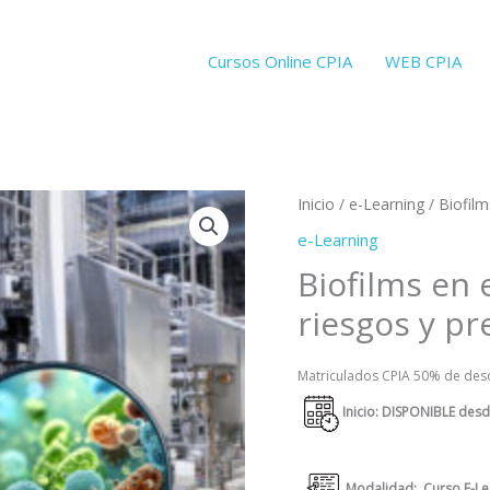
Cursos Online CPIA
WEB CPIA
Biofilms
Inicio
/
e-Learning
/ Biofilm
en
e-Learning
el
Biofilms en 
Sector
riesgos y p
Agroalimentario:
riesgos
Matriculados CPIA 50% de des
y
prevención
Inicio: DISPONIBLE des
cantidad
Modalidad: Curso E-Lear