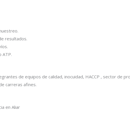
 muestreo.
de resultados.
íos.
o ATP.
es integrantes de equipos de calidad, inocuidad, HACCP , sector de p
de carreras afines.
ia en Aliar