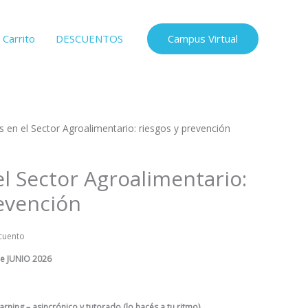
Carrito
DESCUENTOS
Campus Virtual
s en el Sector Agroalimentario: riesgos y prevención
el Sector Agroalimentario:
revención
cuento
de JUNIO 2026
ning – asincrónico y tutorado (lo hacés a tu ritmo)