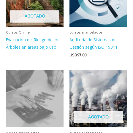
AGOTADO
Cursos Online
cursos arancelados
Evaluación del Riesgo de los
Auditoría de Sistemas de
Árboles en áreas bajo uso
Gestión según ISO 19011
USD
97.00
AGOTADO
cursos arancelados
cursos arancelados